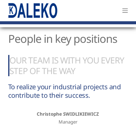
S
k
i
p
People in key positions
t
o
c
OUR TEAM IS WITH YOU EVERY 
o
STEP OF THE WAY
n
t
To realize your industrial projects and 
e
contribute to their success.
n
t
Christophe SWIDLIKIEWICZ
Manager